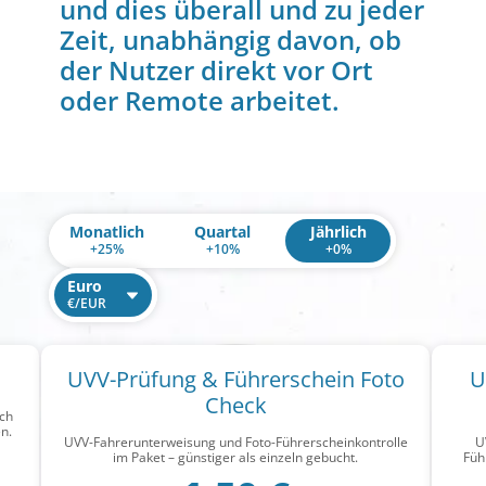
und dies überall und zu jeder
Zeit, unabhängig davon, ob
der Nutzer direkt vor Ort
oder Remote arbeitet.
Monatlich
Quartal
Jährlich
+
25
%
+
10
%
+
0
%
Euro
€/EUR
Dollar
$/USD
UVV-Prüfung & Führerschein Foto
U
Check
uch
n.
UVV-Fahrerunterweisung und Foto-Führerscheinkontrolle
U
im Paket – günstiger als einzeln gebucht.
Füh