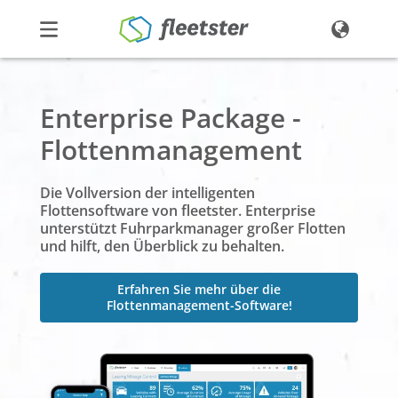
Produkte
Enterprise Package -
Preise
Flottenmanagement
Über uns
Kontakt
Die Vollversion der intelligenten
Flottensoftware von fleetster. Enterprise
Demo
Login
unterstützt Fuhrparkmanager großer Flotten
und hilft, den Überblick zu behalten.
Erfahren Sie mehr über die
Flottenmanagement-Software!