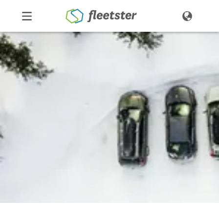
Produkte
Preise
Über uns
Kontakt
Demo
Login