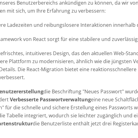
nseres Benutzerbereichs ankündigen zu können, da wir von
n mit sich, um Ihre Erfahrung zu verbessern:
ere Ladezeiten und reibungslosere Interaktionen innerhalb
amework von React sorgt für eine stabilere und zuverlässi
gefrischtes, intuitiveres Design, das den aktuellen Web-Stan
re Plattform zu modernisieren, ähnlich wie die jüngsten 
ils. Die React-Migration bietet eine reaktionsschnellere un
verbessert.
enutzererstellung
die Beschriftung "Neues Passwort" wurd
dert
Verbesserte Passwortverwaltung
eine neue Schaltflä
n" für die schnelle und sichere Erstellung eines Passworts
 in die Tabelle integriert, wodurch sie leichter zugänglich und 
artenstruktur
die Benutzerliste enthält jetzt drei Registerka