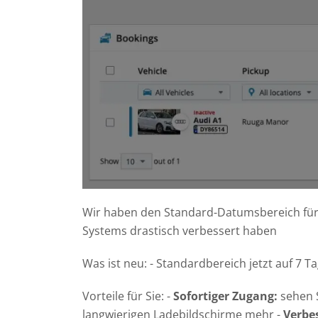
Jederzeit und ü
Geo & Tracki
Für eine live 3
Fahrzeugflotte.
Bike-Sharing
Firmen-Fahrräde
verwaltet werd
Öffentliches
CarSharing-Unte
passenden Funk
Alle ansehe
Wir haben den Standard-Datumsbereich für I
Systems drastisch verbessert haben
Was ist neu: - Standardbereich jetzt auf 7 T
Vorteile für Sie: -
Sofortiger Zugang:
sehen 
langwierigen Ladebildschirme mehr -
Verbes