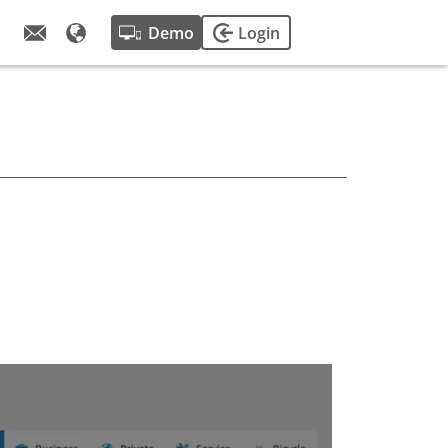
Demo
Login
ichten und
ionen in den
rtentipps
 Vision,