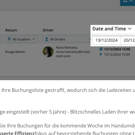
berall die Prüfung nach UVV digital durchführen.
Hilfe
ng
In unserem Hilfecenter finden Sie schnelle Lösungen u
60-Grad Übersicht der Bewegungen Ihrer
umfassende Anleitungen zu unseren Produkten.
Alle ansehen
r mit Zahlenschlössern können jetzt sehr günstig
en.
 CarSharing
rnehmen wollen Geld verdienen. Hier gibt es die
tionalitäten.
n
hre Buchungsliste gestrafft, wodurch sich die Ladezeiten u
age eingestellt (vorher 5 Jahre) - Blitzschnelles Laden Ihrer
Sie Ihre Buchungen für die kommende Woche im Handumd
serte Effizienz
fokus auf bevorstehende Buchungen ohne 