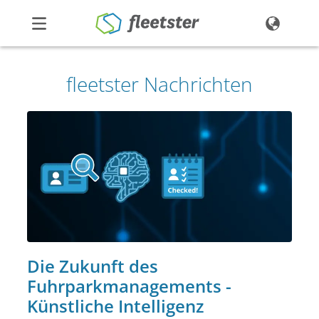
Produkte
fleetster Nachrichten
Preise
Über uns
Kontakt
Demo
Login
Die Zukunft des
Fuhrparkmanagements -
Künstliche Intelligenz