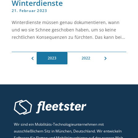
Winterdienste
21. Februar 2023
Winterdienste müssen genau dokumentieren, wann
und wo sie Schnee geschoben haben, um so keine
rechtlichen Konsequenzen zu fürchten. Das kann bei
einer hohe Kundenanzahl sehr aufwendig sein und
unnötige Zeit in Anspruch nehmen. fleetster
2023
2022
unterstützt Winterdienste mit einer einfachen und
effektive Lösung. Geo & Tracking bietet eine Geofence
Analyse, die genau zeigt, wann und wie lange sich der
Winterdienste im Einzugsbereich des Kunden
befunden hat.
Wir sind ein Mobilitäts-Technologieunternehmen mit
ausschließlichem Sitz in München, Deutschland. Wir entwickeln
Software für Flotten und Mobilitätsanbieter auf der ganzen Welt.